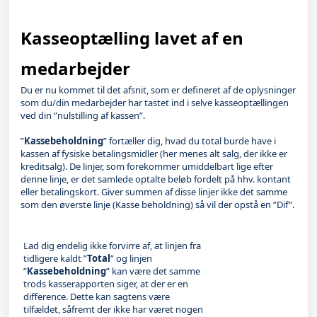
Kasseoptælling lavet af en
medarbejder
Du er nu kommet til det afsnit, som er defineret af de oplysninger
som du/din medarbejder har tastet ind i selve kasseoptællingen
ved din ”nulstilling af kassen”.
”
Kassebeholdning
” fortæller dig, hvad du total burde have i
kassen af fysiske betalingsmidler (her menes alt salg, der ikke er
kreditsalg). De linjer, som forekommer umiddelbart lige efter
denne linje, er det samlede optalte beløb fordelt på hhv. kontant
eller betalingskort. Giver summen af disse linjer ikke det samme
som den øverste linje (Kasse beholdning) så vil der opstå en ”Dif”.
Lad dig endelig ikke forvirre af, at linjen fra
tidligere kaldt ”
Total
” og linjen
”
Kassebeholdning
” kan være det samme
trods kasserapporten siger, at der er en
difference. Dette kan sagtens være
tilfældet, såfremt der ikke har været nogen