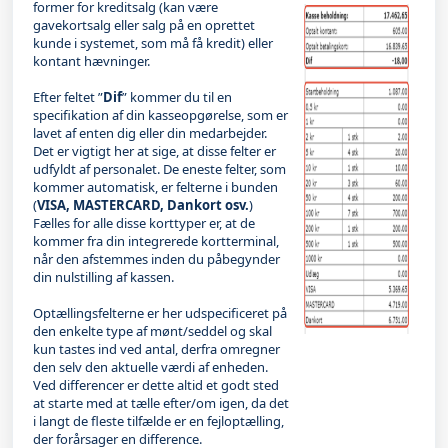
former for kreditsalg (kan være
gavekortsalg eller salg på en oprettet
kunde i systemet, som må få kredit) eller
kontant hævninger.
Efter feltet ”
Dif
” kommer du til en
specifikation af din kasseopgørelse, som er
lavet af enten dig eller din medarbejder.
Det er vigtigt her at sige, at disse felter er
udfyldt af personalet. De eneste felter, som
kommer automatisk, er felterne i bunden
(
VISA, MASTERCARD, Dankort osv.
)
Fælles for alle disse korttyper er, at de
kommer fra din integrerede kortterminal,
når den afstemmes inden du påbegynder
din nulstilling af kassen.
Optællingsfelterne er her udspecificeret på
den enkelte type af mønt/seddel og skal
kun tastes ind ved antal, derfra omregner
den selv den aktuelle værdi af enheden.
Ved differencer er dette altid et godt sted
at starte med at tælle efter/om igen, da det
i langt de fleste tilfælde er en fejloptælling,
der forårsager en difference.