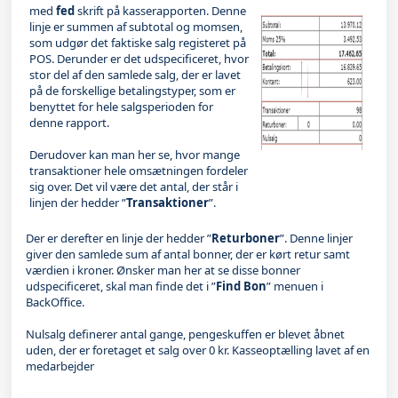
med
fed
skrift på kasserapporten. Denne
linje er summen af subtotal og momsen,
som udgør det faktiske salg registeret på
POS. Derunder er det udspecificeret, hvor
stor del af den samlede salg, der er lavet
på de forskellige betalingstyper, som er
benyttet for hele salgsperioden for
denne rapport.
Derudover kan man her se, hvor mange
transaktioner hele omsætningen fordeler
sig over. Det vil være det antal, der står i
linjen der hedder ”
Transaktioner
”.
Der er derefter en linje der hedder ”
Returboner
”. Denne linjer
giver den samlede sum af antal bonner, der er kørt retur samt
værdien i kroner. Ønsker man her at se disse bonner
udspecificeret, skal man finde det i ”
Find Bon
” menuen i
BackOffice.
Nulsalg definerer antal gange, pengeskuffen er blevet åbnet
uden, der er foretaget et salg over 0 kr. Kasseoptælling lavet af en
medarbejder