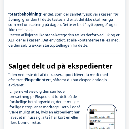
”
Startbeholdning
” er det, som der samlet fysisk var i kassen før
åbning, grunden til dette tastes ind er, at det ikke skal fremgå
som reel omsætning på dagen. Dette er blot ”byttepenge” og er
ikke reelt salg.
Resten af linjerne i kontant-kategorien tælles derfor ved luk og er
ALT, der er i kassen. Det er vigtigt, at alle kontanterne tælles med,
da den selv trækker startoptællingen fra dette.
Salget delt ud på ekspedienter
I den nederste del af din kasserapport bliver du mødt med
afsnittet ”
Ekspedienter
”, såfremt du har ekspedientlogin
aktiveret.
Linjerne vil vise dig den samlede
omsætning pr. Ekspedient fordelt på de
forskellige betalingsmidler, der er mulige
for lige netop jer at modtage. Det vil også
være muligt at se, hvis en ekspedient har
lavet et minussalg, altså har kørt en eller
flere bonner retur.