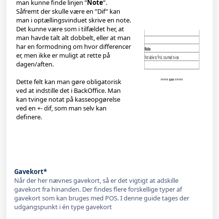
man kunne finde linjen ”
Note
”.
Såfremt der skulle være en ”Dif” kan
man i optællingsvinduet skrive en note.
Det kunne være som i tilfældet her, at
man havde talt alt dobbelt, eller at man
har en formodning om hvor differencer
er, men ikke er muligt at rette på
dagen/aften.
Dette felt kan man gøre obligatorisk
ved at indstille det i BackOffice. Man
kan tvinge notat på kasseopgørelse
ved en +- dif, som man selv kan
definere.
Gavekort*
Når der her nævnes gavekort, så er det vigtigt at adskille
gavekort fra hinanden. Der findes flere forskellige typer af
gavekort som kan bruges med POS. I denne guide tages der
udgangspunkt i én type gavekort