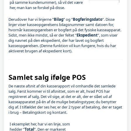
på samme kundenummer), så vil det være
her, man kan se forskel på disse.
Derudover har vi linjerne ”
Bilag
” og ”
Bogføringsdato
”. Disse
linjer viser kasseopgørelsens bilagsnummer samt datoen for,
hvornår kasseopgørelsen er bogført på det fysiske kasseapparat.
Sidst, men ikke mindst, så er der feltet ”
Ekspedient
”, som viser
dig navnet på den ekspedient, der har lavet og bogført
kasseopgørelsen. (Denne funktion vil kun fungere, hvis du har
aktiveret brugen af ekspedient kort).
Samlet salg ifølge POS
De næste afsnit af din kasserapport vil omhandle det samlede
salg. Først kommer vi til afsnittet, som er alt, hvad POS har
registreret af salg. Det vil sige, at det er alt, der er slået ud af
kasseapparatet på én af de mulige betalingstyper, du benytter
dig af. I tilfældet der ses her, er der 2 typer af betaling, der er taget
i brug – Betalingskort og kontant.
I eksemplet her, har vi en linje, som
hedder ”
Total
”. Den er markeret