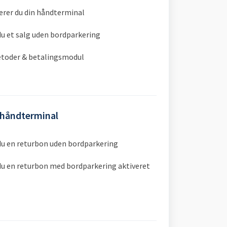
erer du din håndterminal
 du et salg uden bordparkering
etoder & betalingsmodul
 håndterminal
 du en returbon uden bordparkering
 du en returbon med bordparkering aktiveret