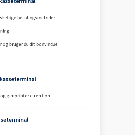
 kasseterminal
rskellige betalingsmetoder
gning
år og bruger du dit bonvindue
 kasseterminal
r og genprinter du en bon
sseterminal