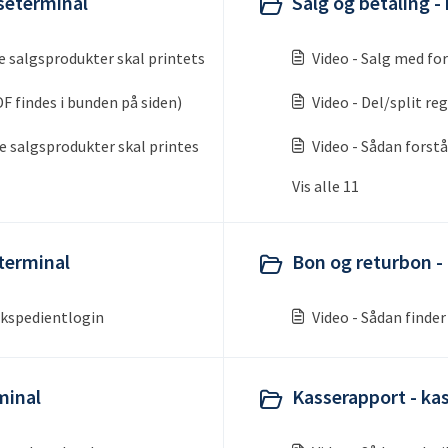
sseterminal
Salg og betaling -
e salgsprodukter skal printets
Video - Salg med fo
 findes i bunden på siden)
Video - Del/split re
ne salgsprodukter skal printes
Video - Sådan forst
Vis alle 11
terminal
Bon og returbon -
ekspedientlogin
Video - Sådan finde
minal
Kasserapport - ka