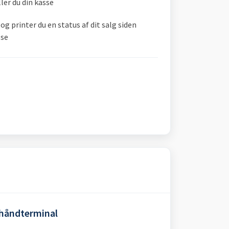
ller du din kasse
 og printer du en status af dit salg siden
lse
- håndterminal