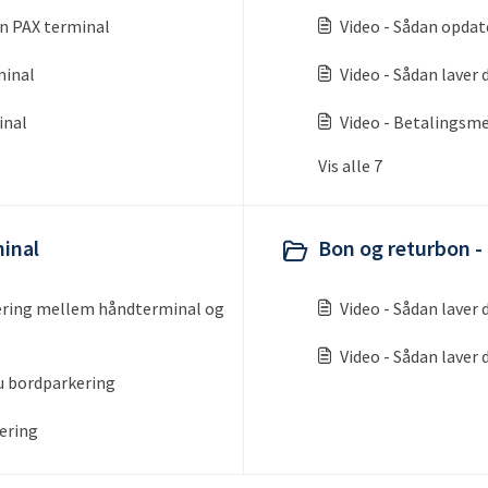
din PAX terminal
Video - Sådan opdat
minal
Video - Sådan laver
inal
Video - Betalingsm
Vis alle 7
minal
Bon og returbon -
kering mellem håndterminal og
Video - Sådan laver
Video - Sådan laver
du bordparkering
ering