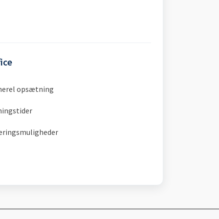
ice
nerel opsætning
ningstider
veringsmuligheder