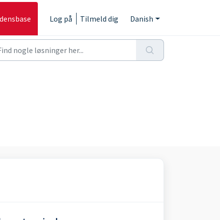
idensbase
Log på
Tilmeld dig
Danish