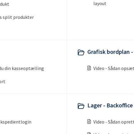
layout
odukt
s split produkter
Grafisk bordplan -
du din kasseoptælling
Video - Sådan opsæt
ort
Lager - Backoffice
Ekspedientlogin
Video - Sådan opret