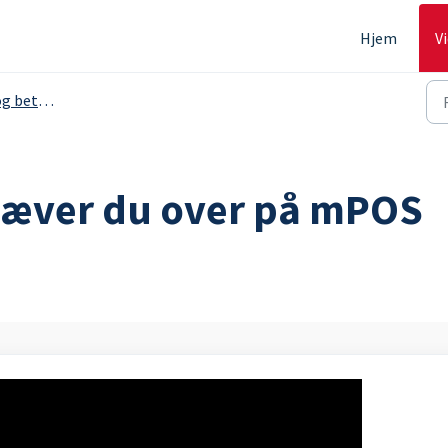
Hjem
V
g - håndterminal
hæver du over på mPOS