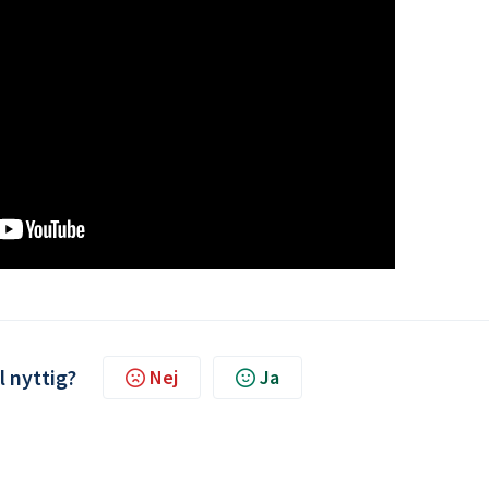
l nyttig?
Nej
Ja